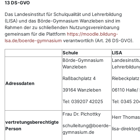
13 DS-GVO
Das Landesinstitut für Schulqualität und Lehrerbildung
(LISA) und das Börde-Gymnasium Wanzleben sind im
Rahmen der zu schließenden Nutzungsvereinbarung
gemeinsam für die Plattform
https://moodle.bildung-
lsa.de/boerde-gymnasium
verantwortlich (Art. 26 DS-GVO).
Schule
LISA
Börde-Gymnasium
Landesinstitu
Wanzleben
Lehrerbildun
Raßbachplatz 4
Riebeckplatz
Adressdaten
39164 Wanzleben
06110 Halle/
Tel: 039207 42025
Tel: 0345 20
Frau Dr. Pichottky
Herr Thomas
vertretungsberechtigte
schulleitung@boerde-
Person
lisa-direkto
gymnasium.de