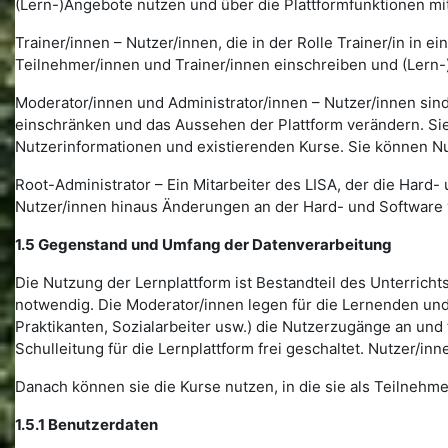
(Lern-)Angebote nutzen und über die Plattformfunktionen mi
Trainer/innen – Nutzer/innen, die in der Rolle Trainer/in in
Teilnehmer/innen und Trainer/innen einschreiben und (Lern-
Moderator/innen und Administrator/innen – Nutzer/innen sind
einschränken und das Aussehen der Plattform verändern. Sie 
Nutzerinformationen und existierenden Kurse. Sie können N
Root-Administrator – Ein Mitarbeiter des LISA, der die Hard- 
Nutzer/innen hinaus Änderungen an der Hard- und Software
1.5 Gegenstand und Umfang der Datenverarbeitung
Die Nutzung der Lernplattform ist Bestandteil des Unterrich
notwendig. Die Moderator/innen legen für die Lernenden und
Praktikanten, Sozialarbeiter usw.) die Nutzerzugänge an und
Schulleitung für die Lernplattform frei geschaltet. Nutzer/in
Danach können sie die Kurse nutzen, in die sie als Teilnehm
1.5.1 Benutzerdaten