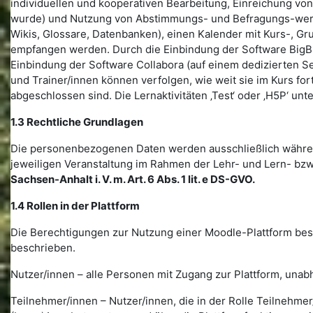
individuellen und kooperativen Bearbeitung, Einreichung von
wurde) und Nutzung von Abstimmungs- und Befragungs-werkze
Wikis, Glossare, Datenbanken), einen Kalender mit Kurs-, G
empfangen werden. Durch die Einbindung der Software BigBl
Einbindung der Software Collabora (auf einem dedizierten S
und Trainer/innen können verfolgen, wie weit sie im Kurs for
abgeschlossen sind. Die Lernaktivitäten ‚Test‘ oder ‚H5P‘ unt
1.3 Rechtliche Grundlagen
Die personenbezogenen Daten werden ausschließlich währen
jeweiligen Veranstaltung im Rahmen der Lehr- und Lern- bzw
Sachsen-Anhalt i. V. m. Art. 6 Abs. 1 lit. e DS-GVO.
1.4 Rollen in der Plattform
Die Berechtigungen zur Nutzung einer Moodle-Plattform bes
beschrieben.
Nutzer/innen – alle Personen mit Zugang zur Plattform, unab
Teilnehmer/innen – Nutzer/innen, die in der Rolle Teilnehme