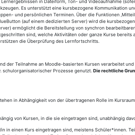
 Lernergebnissen in Dateiform, Ton- und Videoaufnahme (sofern 
ugen. Es unterstützt eine kursbezogene Kommunikation und K
ruppen- und persönlichen Terminen. Über die Funktionen ‚Mitt
ueButton (auf einem dedizierten Server) wird die kursbezoge
erver) ermöglicht die Bereitstellung von synchron bearbeitbar
tgeschritten sind, welche Aktivitäten oder ganze Kurse bereits
erstützen die Überprüfung des Lernfortschritts.
d der Teilnahme an Moodle-basierten Kursen verarbeitet und
. schulorganisatorischer Prozesse genutzt.
Die rechtliche Gru
tehen in Abhängigkeit von der übertragenen Rolle im Kursrau
hängig von Kursen, in die sie eingetragen sind, unabhängig da
r/in in einen Kurs eingetragen sind, meistens Schüler*innen. Te