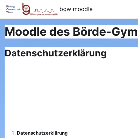
Salta al contenido principal
bgw moodle
Moodle des Börde-Gy
Datenschutzerklärung
Datenschutzerklärung