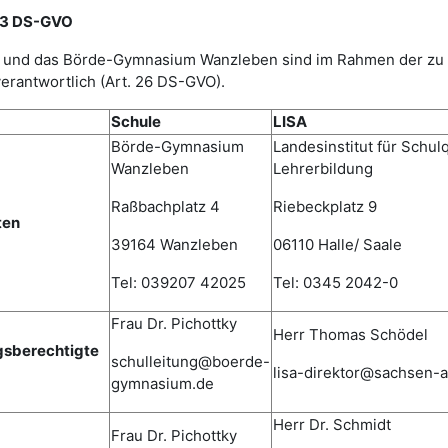
 13 DS-GVO
ISA) und das Börde-Gymnasium Wanzleben sind im Rahmen der z
erantwortlich (Art. 26 DS-GVO).
Schule
LISA
Börde-Gymnasium
Landesinstitut für Schulq
Wanzleben
Lehrerbildung
Raßbachplatz 4
Riebeckplatz 9
ten
39164 Wanzleben
06110 Halle/ Saale
Tel: 039207 42025
Tel: 0345 2042-0
Frau Dr. Pichottky
Herr Thomas Schödel
gsberechtigte
schulleitung@boerde-
lisa-direktor@sachsen-a
gymnasium.de
Herr Dr. Schmidt
Frau Dr. Pichottky