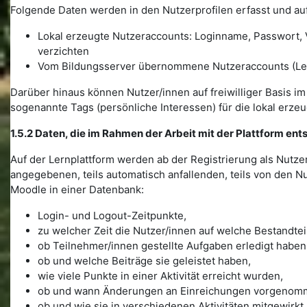
Folgende Daten werden in den Nutzerprofilen erfasst und auf
Lokal erzeugte Nutzeraccounts: Loginname, Passwort, V
verzichten
Vom Bildungsserver übernommene Nutzeraccounts (Lehr
Darüber hinaus können Nutzer/innen auf freiwilliger Basis im 
sogenannte Tags (persönliche Interessen) für die lokal erze
1.5.2 Daten, die im Rahmen der Arbeit mit der Plattform ent
Auf der Lernplattform werden ab der Registrierung als Nutze
angegebenen, teils automatisch anfallenden, teils von den N
Moodle in einer Datenbank:
Login- und Logout-Zeitpunkte,
zu welcher Zeit die Nutzer/innen auf welche Bestandteil
ob Teilnehmer/innen gestellte Aufgaben erledigt haben
ob und welche Beiträge sie geleistet haben,
wie viele Punkte in einer Aktivität erreicht wurden,
ob und wann Änderungen an Einreichungen vorgenom
ob und wie sie in verschiedenen Aktivitäten mitgewirkt