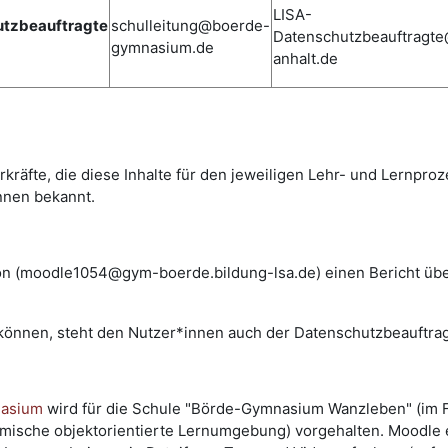
LISA-
tzbeauftragte
schulleitung@boerde-
Datenschutzbeauftragt
gymnasium.de
anhalt.de
rkräfte, die diese Inhalte für den jeweiligen Lehr- und Lernpro
nnen bekannt.
tion (moodle1054@gym-boerde.bildung-lsa.de) einen Bericht üb
n können, steht den Nutzer*innen auch der Datenschutzbeauftra
nasium
wird für die Schule "Börde-Gymnasium Wanzleben" (im F
sche objektorientierte Lernumgebung) vorgehalten. Moodle erm