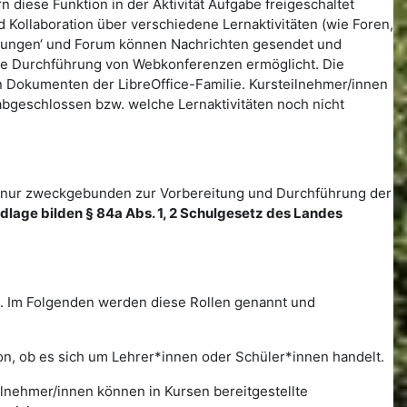
diese Funktion in der Aktivität Aufgabe freigeschaltet
ollaboration über verschiedene Lernaktivitäten (wie Foren,
eilungen‘ und Forum können Nachrichten gesendet und
ne Durchführung von Webkonferenzen ermöglicht. Die
en Dokumenten der LibreOffice-Familie. Kursteilnehmer/innen
 abgeschlossen bzw. welche Lernaktivitäten noch nicht
 nur zweckgebunden zur Vorbereitung und Durchführung der
ndlage bilden § 84a Abs. 1, 2 Schulgesetz des Landes
m. Im Folgenden werden diese Rollen genannt und
von, ob es sich um Lehrer*innen oder Schüler*innen handelt.
ilnehmer/innen können in Kursen bereitgestellte