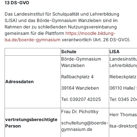
13 DS-GVO
Das Landesinstitut für Schulqualität und Lehrerbildung
(LISA) und das Börde-Gymnasium Wanzleben sind im
Rahmen der zu schließenden Nutzungsvereinbarung
gemeinsam für die Plattform
https://moodle.bildung-
lsa.de/boerde-gymnasium
verantwortlich (Art. 26 DS-GVO).
Schule
LISA
Börde-Gymnasium
Landesinstitu
Wanzleben
Lehrerbildun
Raßbachplatz 4
Riebeckplatz
Adressdaten
39164 Wanzleben
06110 Halle/
Tel: 039207 42025
Tel: 0345 20
Frau Dr. Pichottky
Herr Thomas
vertretungsberechtigte
schulleitung@boerde-
Person
lisa-direkto
gymnasium.de