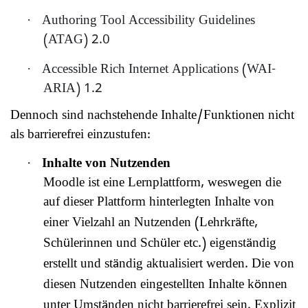
·
Authoring Tool Accessibility Guidelines
(ATAG) 2.0
·
Accessible Rich Internet Applications (WAI-
ARIA) 1.2
Dennoch sind nachstehende Inhalte/Funktionen nicht
als barrierefrei einzustufen:
·
Inhalte von Nutzenden
Moodle ist eine Lernplattform, weswegen die
auf dieser Plattform hinterlegten Inhalte von
einer Vielzahl an Nutzenden (Lehrkr
fte,
ä
Sch
lerinnen und Sch
ler etc.) eigenst
ndig
ü
ü
ä
erstellt und st
ndig aktualisiert werden. Die von
ä
diesen Nutzenden eingestellten Inhalte k
nnen
ö
unter Umst
nden nicht barrierefrei sein. Explizit
ä