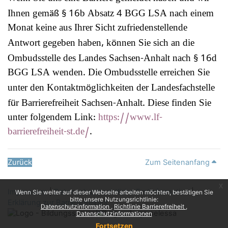
Ihnen gem
16b Absatz 4 BGG LSA nach einem
äß
§
Monat keine aus Ihrer Sicht zufriedenstellende
Antwort gegeben haben, k
nnen Sie sich an die
ö
Ombudsstelle des Landes Sachsen-Anhalt nach
16d
§
BGG LSA wenden. Die Ombudsstelle erreichen Sie
unter den Kontaktm
glichkeiten der Landesfachstelle
ö
f
r Barrierefreiheit Sachsen-Anhalt. Diese finden Sie
ü
unter folgendem Link:
https://www.lf-
barrierefreiheit-st.de/
.
Zurück
Zum Seitenanfang
x
Impressum
|
Datenschutzrechtliche Erstinformation
|
Wenn Sie weiter auf dieser Webseite arbeiten möchten, bestätigen Sie
bitte unsere Nutzungsrichtlinie:
Erklärung zur Barrierefreiheit
Datenschutzinformation
Richtlinie Barrierefreiheit
Datenschutzinformationen
Fortsetzen