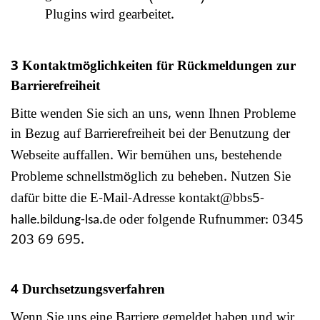
Plugins wird gearbeitet.
3 Kontaktm
glichkeiten f
r R
ckmeldungen zur
ö
ü
ü
Barrierefreiheit
Bitte wenden Sie sich an uns, wenn Ihnen Probleme
in Bezug auf Barrierefreiheit bei der Benutzung der
Webseite auffallen. Wir bem
hen uns, bestehende
ü
Probleme schnellstm
glich zu beheben. Nutzen Sie
ö
daf
r bitte die E-Mail-Adresse kontakt
@bbs5
ü
-
.de
oder folgende Rufnummer:
0345
halle.bildung-lsa
203 69 695
.
4 Durchsetzungsverfahren
Wenn Sie uns eine Barriere gemeldet haben und wir