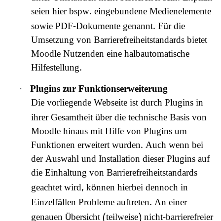
seien hier bspw. eingebundene Medienelemente
sowie PDF-Dokumente genannt. F
r die
ü
Umsetzung von Barrierefreiheitstandards bietet
Moodle Nutzenden eine halbautomatische
Hilfestellung.
·
Plugins zur Funktionserweiterung
Die vorliegende Webseite ist durch Plugins in
ihrer Gesamtheit
ber die technische Basis von
ü
Moodle hinaus mit Hilfe von Plugins um
Funktionen erweitert wurden. Auch wenn bei
der Auswahl und Installation dieser Plugins auf
die Einhaltung von Barrierefreiheitstandards
geachtet wird, k
nnen hierbei dennoch in
ö
Einzelf
llen Probleme auftreten. An einer
ä
genauen
bersicht (teilweise) nicht-barrierefreier
Ü