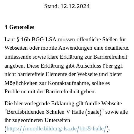
Stand:
12.12.2024
1 Generelles
Laut
16b BGG LSA m
ssen
ffentliche Stellen f
r
§
ü
ö
ü
Webseiten oder mobile Anwendungen eine detaillierte,
umfassende sowie klare Erkl
rung zur Barrierefreiheit
ä
angeben. Diese Erkl
rung gibt Aufschluss
ber ggf.
ä
ü
nicht barrierefreie Elemente der Webseite und bietet
M
glichkeiten zur Kontaktaufnahme, sollte es
ö
Probleme mit der Barrierefreiheit geben.
Die hier vorlegende Erkl
rung gilt f
r die Webseite
ä
ü
"Berufsbildenden Schulen V Halle (Saale)"
sowie alle
ihr zugeordneten Unterseiten
(
https://moodle.bildung-lsa.de/bbs5-halle/
).