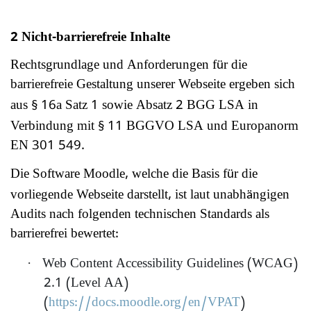
2 Nicht-barrierefreie Inhalte
Rechtsgrundlage und Anforderungen f
r die
ü
barrierefreie Gestaltung unserer Webseite ergeben sich
aus
16a Satz 1 sowie Absatz 2 BGG LSA in
§
Verbindung mit
11 BGGVO LSA und Europanorm
§
EN 301 549.
Die Software Moodle, welche die Basis f
r die
ü
vorliegende Webseite darstellt, ist laut unabh
ngigen
ä
Audits nach folgenden technischen Standards als
barrierefrei bewertet:
·
Web Content Accessibility Guidelines (WCAG)
2.1 (Level AA)
(
https://docs.moodle.org/en/VPAT
)