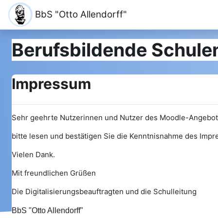
Zum Hauptinhalt
BbS "Otto Allendorff"
Berufsbildende Schulen
Impressum
Sehr geehrte Nutzerinnen und Nutzer des Moodle-Angebotes
bitte lesen und bestätigen Sie die Kenntnisnahme des Imp
Vielen Dank.
Mit freundlichen Grüßen
Die Digitalisierungsbeauftragten und die Schulleitung
BbS "Otto Allendorff"