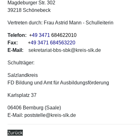
Magdeburger Str. 302
39218 Schönebeck
Vertreten durch: Frau Astrid Mann - Schulleiterin
Telefon:
+
49 3471
684622010
Fax:
+
49 3471
684563220
E-Mail:
sekretariat-bbs-sbk@kreis-slk.de
Schulträger:
Salzlandkreis
FD Bildung und Amt für Ausbildungsförderung
Karlsplatz 37
06406 Bernburg (Saale)
E-Mail: poststelle
@kreis-slk.de
Zurück