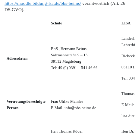
https://moodle.bildung-lsa.de/bbs-beims/
verantwortlich (Art. 26
DS-GVO).
Schule
LISA
Landesin
Lehrerb
BbS „Hermann Beims
Salzmannstraße 9 – 15
Riebeck
Adressdaten
39112 Magdeburg
06110 H
Tel: 49 (0) 0391 – 541 46 66
Tel: 03
Thomas 
Vertretungsberechtigte
Frau Ulrike Manske
E-Mail:
Person
E-Mail: info@bbs-beims.de
lisa-dir
Herr Thomas Ködel
Herr Dr.