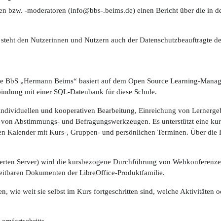
en bzw. -moderatoren (
info@bbs-.beims.de)
einen Bericht über die in 
, steht den Nutzerinnen und Nutzern auch der Datenschutzbeauftragte d
e BbS „Hermann Beims“ basiert au
f dem Open Source Learning-Managem
bindung mit einer SQL-Datenbank für diese Schule.
r individuellen und kooperativen Bearbeitung, Einreichung von Lernerg
ung von Abstimmungs- und Befragungswerkzeugen. Es unterstützt eine 
inen Kalender mit Kurs-, Gruppen- und persönlichen Terminen. Über di
ierten Server) wird die kursbezogene Durchführung von Webkonferenzen
beitbaren Dokumenten der LibreOffice-Produktfamilie.
, wie weit sie selbst im Kurs fortgeschritten sind, welche Aktivitäten 
rnfortschritts.