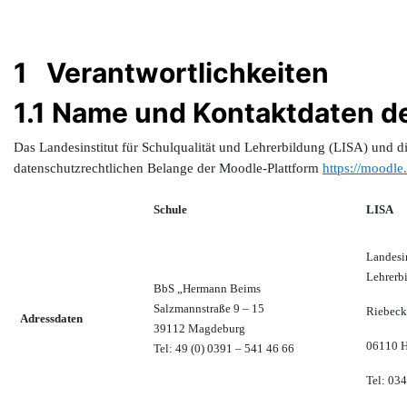
1 Verantwortlichkeiten
1.1 Name und Kontaktdaten d
Das Landesinstitut für Schulqualität und Lehrerbildung (LISA) und d
datenschutzrechtlichen Belange der Moodle-Plattform
https://moodle
Schule
LISA
Landesin
Lehrerb
BbS „Hermann Beims
Salzmannstraße 9 – 15
Riebeck
Adressdaten
39112 Magdeburg
06110 H
Tel: 49 (0) 0391 – 541 46 66
Tel: 03