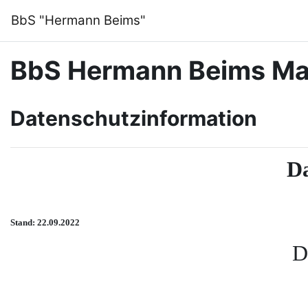
Zum Hauptinhalt
BbS "Hermann Beims"
BbS Hermann Beims M
Datenschutzinformation
Da
Stand: 22.09.2022
D