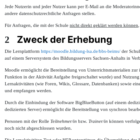
Jede Nutzerin und jeder Nutzer kann per E-Mail an die Moderatorinn
andere datenschutzrechtliche Anfragen stellen.
Für Anfragen, die mit der Schule
nicht direkt geklärt werden können
Zweck der Erhebung
2
Die Lernplattform
https://moodle.bildung-lsa.de/bbs-beims/
der Schul
auf einem Serversystem des Bildungsservers Sachsen-Anhalts in Ver
Moodle ermöglicht die Bereitstellung von Unterrichtsmaterialien zu
Funktion in der Aktivität Aufgabe freigeschaltet wurde) und Nutz
Lernaktivitäten (wie Foren, Wikis, Glossare, Datenbanken) sowie e
und empfangen werden.
Durch die Einbindung der Software BigBlueButton (auf einem dediz
dedizierten Server) ermöglicht die Bereitstellung von synchron bear
Personen mit der Rolle
Teilnehmer/in
bzw.
Trainer/in
können verfolgen
noch nicht abgeschlossen wurden.
Die Lernaktivitäten Test oder H5P unterstützen die Überprüfung des Le