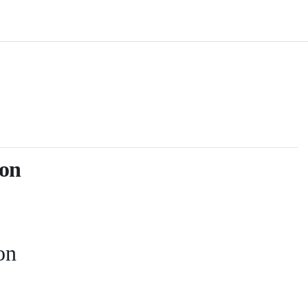
ion
on