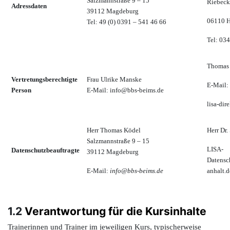
Salzmannstraße 9 – 15
Riebeck
Adressdaten
39112 Magdeburg
06110 H
Tel: 49 (0) 0391 – 541 46 66
Tel: 03
Thomas 
Vertretungsberechtigte
Frau Ulrike Manske
E-Mail:
Person
E-Mail: info@bbs-beims.de
lisa-dir
Herr Thomas Ködel
Herr Dr.
Salzmannstraße 9 – 15
LISA-
Datenschutzbeauftragte
39112 Magdeburg
Datensc
E-Mail:
info@bbs-beims.de
anhalt.d
1.2
Verantwortung für die Kursinhalte
Trainerinnen und Trainer im jeweiligen Kurs, typischerweise