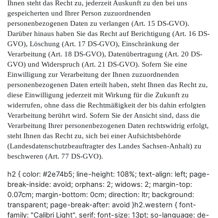
Ihnen steht das Recht zu, jederzeit Auskunft zu den bei uns
gespeicherten und Ihrer Person zuzuordnenden
personenbezogenen Daten zu verlangen (Art. 15 DS-GVO).
Darüber hinaus haben Sie das Recht auf Berichtigung (Art. 16 DS-
GVO), Löschung (Art. 17 DS-GVO), Einschränkung der
Verarbeitung (Art. 18 DS-GVO), Datenübertragung (Art. 20 DS-
GVO) und Widerspruch (Art. 21 DS‑GVO). Sofern Sie eine
Einwilligung zur Verarbeitung der Ihnen zuzuordnenden
personenbezogenen Daten erteilt haben, steht Ihnen das Recht zu,
diese Einwilligung jederzeit mit Wirkung für die Zukunft zu
widerrufen, ohne dass die Rechtmäßigkeit der bis dahin erfolgten
Verarbeitung berührt wird. Sofern Sie der Ansicht sind, dass die
Verarbeitung Ihrer personenbezogenen Daten rechtswidrig erfolgt,
steht Ihnen das Recht zu, sich bei einer Aufsichtsbehörde
(Landesdatenschutzbeauftragter des Landes Sachsen-Anhalt) zu
beschweren (Art. 77 DS-GVO).
h2 { color: #2e74b5; line-height: 108%; text-align: left; page-
break-inside: avoid; orphans: 2; widows: 2; margin-top:
0.07cm; margin-bottom: 0cm; direction: ltr; background:
transparent; page-break-after: avoid }h2.western { font-
family: "Calibri Light", serif; font-size: 13pt; so-language: de-