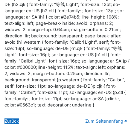
DE }h2.cjk { font-family: "等线 Light"; font-size: 13pt; so-
language: en-US }h2.ctl { font-family: ; font-size: 13pt; so-
language: ar-SA }h1 { color: #2e74b5; line-height: 108%;
text-align: left; page-break-inside: avoid; orphans: 2;
widows: 2; margin-top: 0.64cm; margin-bottom: 0.21cm;
direction: ltr; background: transparent; page-break-after:
avoid }h1.western { font-family: "Calibri Light", serif; font-
size: 16pt; so-language: de-DE }h1.cjk { font-family: "等线
Light"; font-size: 16pt; so-language: en-US }h1.ctl { font-
family: "Calibri Light"; font-size: 16pt; so-language: ar-SA }p {
color: #000000; line-height: 115%; text-align: left; orphans:
2; widows: 2; margin-bottom: 0.25cm; direction: ltr;
background: transparent }p.western { font-family: "Calibri",
serif; font-size: 11pt; so-language: de-DE }p.cjk { font-
family: "Calibri"; font-size: 11pt; so-language: en-US }p.ctl {
font-family: ; font-size: 11pt; so-language: ar-SA }a:link {
color: #0563c1; text-decoration: underline }
Zurück
Zum Seitenanfang