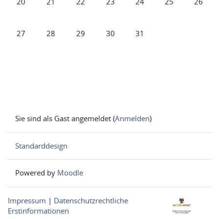
20
21
22
23
24
25
26
Keine Termine, Montag, 27. Juli
Keine Termine, Dienstag, 28. Juli
Keine Termine, Mittwoch, 29. Juli
Keine Termine, Donnerstag, 30. Jul
Keine Termine, Freitag, 31.
27
28
29
30
31
Sie sind als Gast angemeldet (
Anmelden
)
Standarddesign
Powered by
Moodle
Impressum
|
Datenschutzrechtliche
Erstinformationen