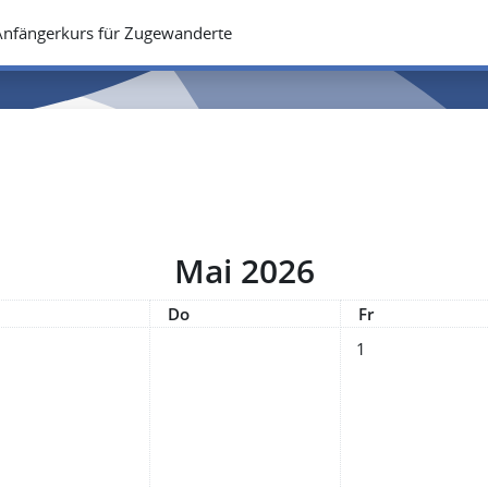
r Anfängerkurs für Zugewanderte
Mai 2026
ttwoch
Donnerstag
Freitag
Do
Fr
Keine Termine, Frei
1