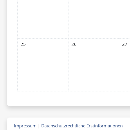
Keine Termine, Montag, 25. Mai
Keine Termine, Dienstag, 26. 
Kein
25
26
27
Impressum
|
Datenschutzrechtliche Erstinformationen