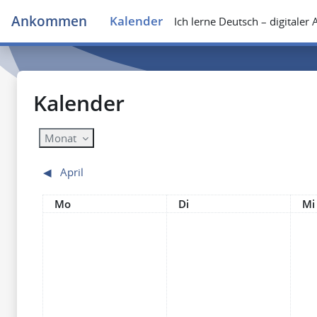
Zum Hauptinhalt
Ankommen
Kalender
Ich lerne Deutsch – digitale
Kalender
Monat
◀︎
April
Montag
Dienstag
Mi
Mo
Di
Mi