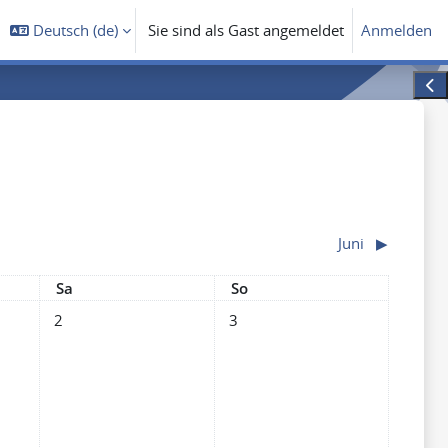
Deutsch ‎(de)‎
Sie sind als Gast angemeldet
Anmelden
Bloc
Juni
▶︎
Samstag
Sonntag
Sa
So
tag, 1. Mai
Keine Termine, Samstag, 2. Mai
Keine Termine, Sonntag, 3. Mai
2
3